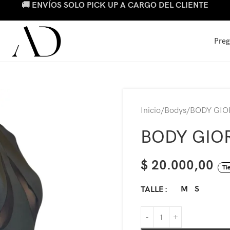
🚚 ENVÍOS SOLO PICK UP A CARGO DEL CLIENTE
Preg
Inicio
Bodys
BODY GIO
BODY GIO
$
20.000,00
Ti
M
S
TALLE