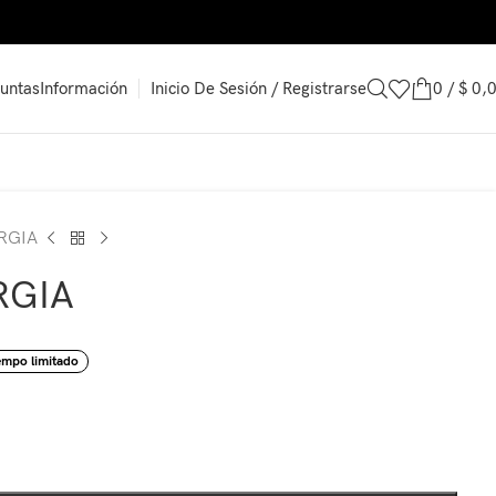
Inicio De Sesión / Registrarse
0
/
$
0,
untas
Información
RGIA
RGIA
empo limitado