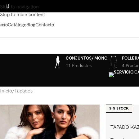
Skip to navigation
Skip to main content
nicio
Catálogo
Blog
Contacto
CONJUNTOS/ MONO
POLLER
11 Productos
4 Produc
Inicio
Tapados
SIN STOCK
TAPADO KA