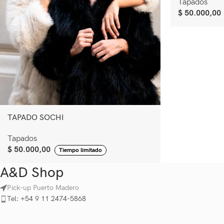
Tapados
$
50.000,00
TAPADO SOCHI
Tapados
$
50.000,00
Tiempo limitado
A&D Shop
Pick-up Puerto Madero
Tel: +54 9 11 2474-5868