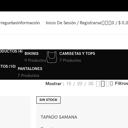
Inicio De Sesión / Registrarse
0
/
$
0,
Preguntas
Información
BIKINIS
CAMISETAS Y TOPS
9 Productos
7 Productos
PANTALONES
7 Productos
Filtros
Mostrar
15
20
35
SIN STOCK
TAPADO SAMANA