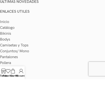
ÚLTIMAS NOVEDADES
ENLACES UTILES
Inicio
Catálogo
Bikinis
Bodys
Camisetas y Tops
Conjuntos/ Mono
Pantalones
Pollera
Tapados
Vestidos
Tienda
Favoritos
Carrito
Mi cuenta
Blog
Contacto
Diseñado con ♥ por
La Tribu Emprende