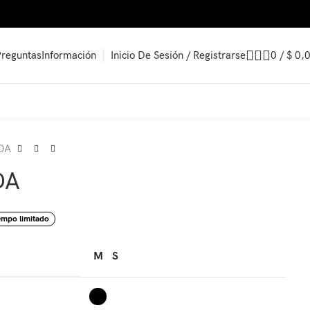
Inicio De Sesión / Registrarse
0
/
$
0,
Preguntas
Información
DA
DA
empo limitado
M
S