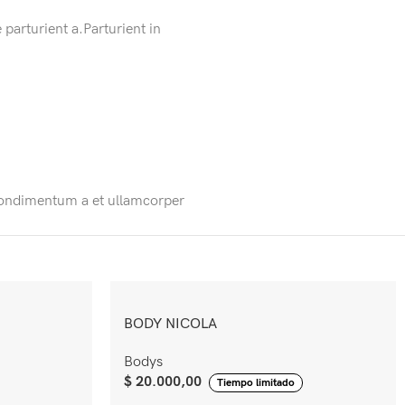
arturient a.Parturient in
s.Condimentum a et ullamcorper
BODY NICOLA
Bodys
$
20.000,00
Tiempo limitado