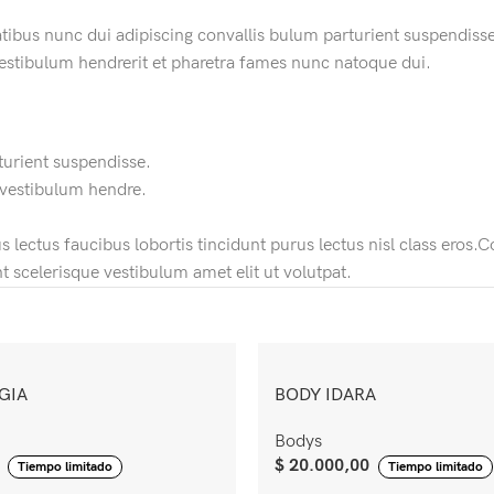
us nunc dui adipiscing convallis bulum parturient suspendisse p
vestibulum hendrerit et pharetra fames nunc natoque dui.
turient suspendisse.
 vestibulum hendre.
s lectus faucibus lobortis tincidunt purus lectus nisl class ero
 scelerisque vestibulum amet elit ut volutpat.
GIA
BODY IDARA
Bodys
$
20.000,00
Tiempo limitado
Tiempo limitado