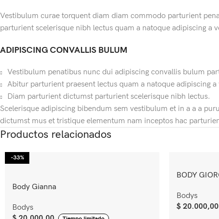
Vestibulum curae torquent diam diam commodo parturient penatib
parturient scelerisque nibh lectus quam a natoque adipiscing a 
ADIPISCING CONVALLIS BULUM
Vestibulum penatibus nunc dui adipiscing convallis bulum par
Abitur parturient praesent lectus quam a natoque adipiscing a
Diam parturient dictumst parturient scelerisque nibh lectus.
Scelerisque adipiscing bibendum sem vestibulum et in a a a puru
dictumst mus et tristique elementum nam inceptos hac parturient
Productos relacionados
-33%
BODY GIOR
Body Gianna
Bodys
$
20.000,00
Bodys
$
20.000,00
Tiempo limitado