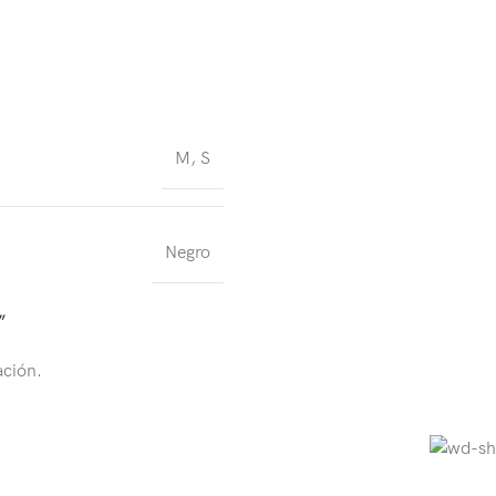
M
,
S
Negro
”
ación.