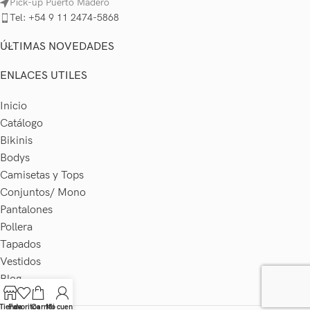
Pick-up Puerto Madero
Tel: +54 9 11 2474-5868
ÚLTIMAS NOVEDADES
ENLACES UTILES
Inicio
Catálogo
Bikinis
Bodys
Camisetas y Tops
Conjuntos/ Mono
Pantalones
Pollera
Tapados
Vestidos
Blog
Contacto
Tienda
Favoritos
Carrito
Mi cuenta