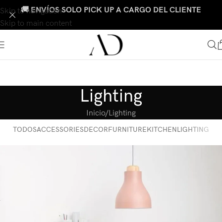
🚚 ENVÍOS SOLO PICK UP A CARGO DEL CLIENTE
Skip to navigation
Skip to main content
Lighting
Inicio
Lighting
TODOS
ACCESSORIES
DECOR
FURNITURE
KITCHEN
LIGHTING