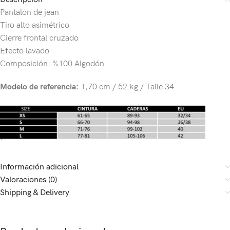
Pantalón de jean
Tiro alto asimétrico
Cierre frontal cruzado
Efecto lavado
Composición: %100 Algodón
Modelo de referencia:
1,70 cm / 52 kg / Talle 34
Información adicional
Valoraciones (0)
Shipping & Delivery