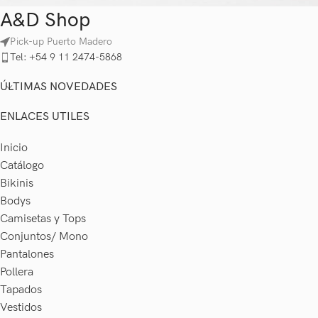
A&D Shop
Pick-up Puerto Madero
Imperdiet mauris a nontin
Accessories
Tel: +54 9 11 2474-5868
ÚLTIMAS NOVEDADES
ENLACES UTILES
Inicio
Catálogo
Bikinis
Bodys
Camisetas y Tops
Conjuntos/ Mono
Pantalones
Pollera
Tapados
Vestidos